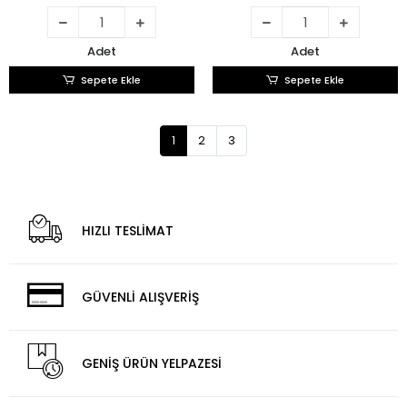
Adet
Adet
Sepete Ekle
Sepete Ekle
1
2
3
HIZLI TESLİMAT
GÜVENLİ ALIŞVERİŞ
GENİŞ ÜRÜN YELPAZESİ