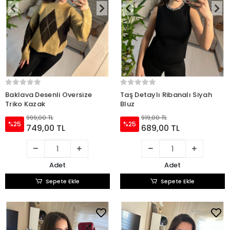
Baklava Desenli Oversize
Taş Detaylı Ribanalı Siyah
Triko Kazak
Bluz
999,00 TL
919,00 TL
%25
%25
749,00 TL
689,00 TL
Adet
Adet
Sepete Ekle
Sepete Ekle