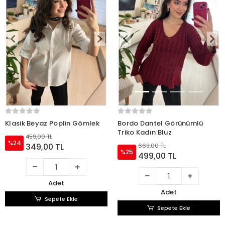
Klasik Beyaz Poplin Gömlek
Bordo Dantel Görünümlü
Triko Kadın Bluz
459,00 TL
%24
349,00 TL
669,00 TL
%25
499,00 TL
Adet
Adet
Sepete Ekle
Sepete Ekle