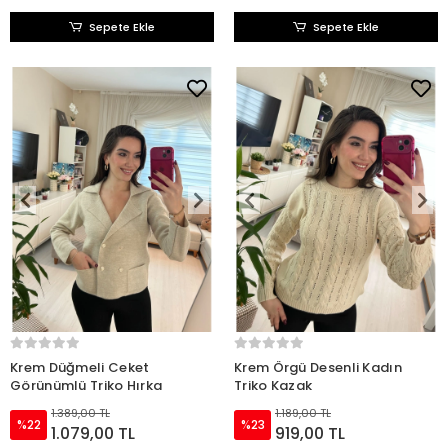
Sepete Ekle
Sepete Ekle
Krem Düğmeli Ceket
Krem Örgü Desenli Kadın
Görünümlü Triko Hırka
Triko Kazak
1.389,00 TL
1.189,00 TL
%22
%23
1.079,00 TL
919,00 TL