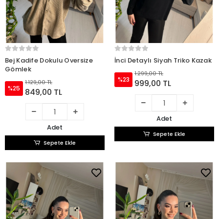
Bej Kadife Dokulu Oversize
İnci Detaylı Siyah Triko Kazak
Gömlek
1.299,00 TL
%23
999,00 TL
1.129,00 TL
%25
849,00 TL
Adet
Adet
Sepete Ekle
Sepete Ekle