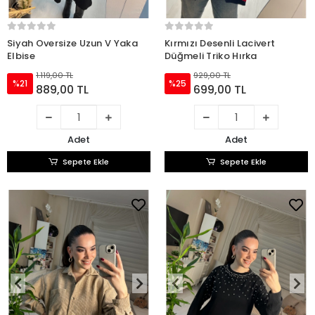
Siyah Oversize Uzun V Yaka
Kırmızı Desenli Lacivert
Elbise
Düğmeli Triko Hırka
1.119,00 TL
929,00 TL
%21
%25
889,00 TL
699,00 TL
Adet
Adet
Sepete Ekle
Sepete Ekle