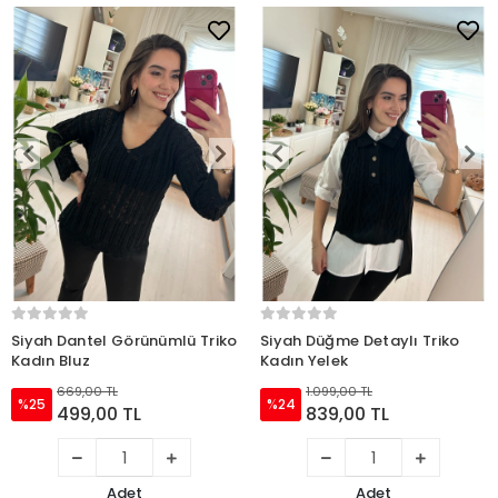
Siyah Dantel Görünümlü Triko
Siyah Düğme Detaylı Triko
Kadın Bluz
Kadın Yelek
669,00 TL
1.099,00 TL
%25
%24
499,00 TL
839,00 TL
Adet
Adet