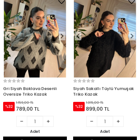
Gri Siyah Baklava Desenli
Siyah Sakallı Tüylü Yumuşak
Oversize Triko Kazak
Triko Kazak
1.159,00 TL
1.315,00 TL
%32
%32
789,00 TL
899,00 TL
Adet
Adet