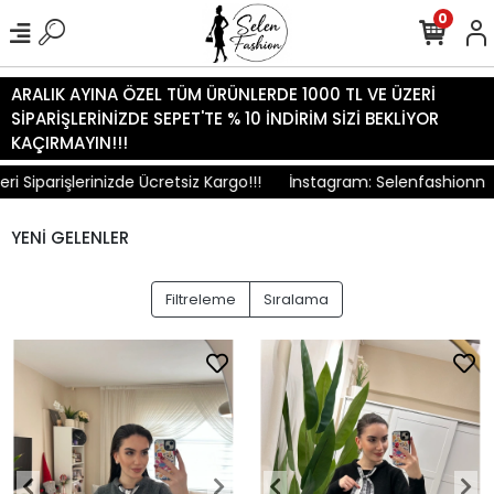
0
ARALIK AYINA ÖZEL TÜM ÜRÜNLERDE 1000 TL VE ÜZERİ
SİPARİŞLERİNİZDE SEPET'TE % 10 İNDİRİM SİZİ BEKLİYOR
KAÇIRMAYIN!!!
Siparişlerinizde Ücretsiz Kargo!!!
İnstagram: Selenfashionn
YENİ GELENLER
Filtreleme
Sıralama