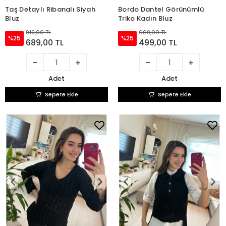
Taş Detaylı Ribanalı Siyah
Bordo Dantel Görünümlü
Bluz
Triko Kadın Bluz
919,00 TL
669,00 TL
%25
%25
689,00 TL
499,00 TL
Adet
Adet
Sepete Ekle
Sepete Ekle