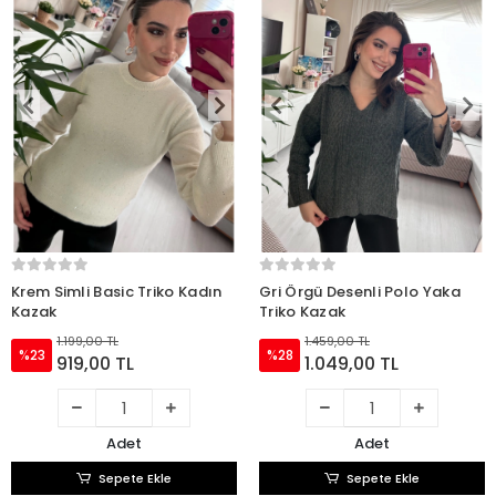
Krem Simli Basic Triko Kadın
Gri Örgü Desenli Polo Yaka
Kazak
Triko Kazak
1.199,00 TL
1.459,00 TL
%23
%28
919,00 TL
1.049,00 TL
Adet
Adet
Sepete Ekle
Sepete Ekle