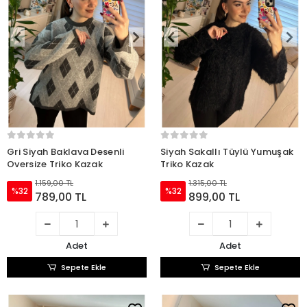
Gri Siyah Baklava Desenli
Siyah Sakallı Tüylü Yumuşak
Oversize Triko Kazak
Triko Kazak
1.159,00 TL
1.315,00 TL
%32
%32
789,00 TL
899,00 TL
Adet
Adet
Sepete Ekle
Sepete Ekle