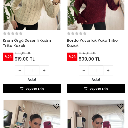
Krem Örgü Desenli Kadın
Bordo Yuvarlak Yaka Triko
Triko Kazak
Kazak
1.189,00 TL
1.049,00 TL
%23
%23
919,00 TL
809,00 TL
Adet
Adet
Sepete Ekle
Sepete Ekle