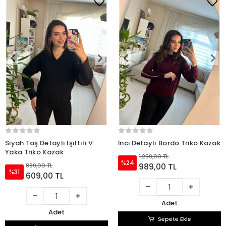
Siyah Taş Detaylı Işıltılı V
İnci Detaylı Bordo Triko Kazak
Yaka Triko Kazak
1.299,00 TL
%24
989,00 TL
889,00 TL
%31
609,00 TL
Adet
Adet
Sepete Ekle