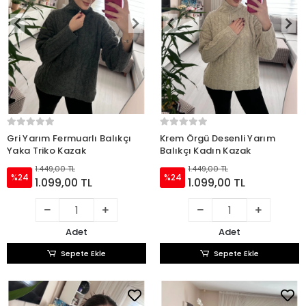
Gri Yarım Fermuarlı Balıkçı
Krem Örgü Desenli Yarım
Yaka Triko Kazak
Balıkçı Kadın Kazak
1.449,00 TL
1.449,00 TL
%24
%24
1.099,00 TL
1.099,00 TL
Adet
Adet
Sepete Ekle
Sepete Ekle