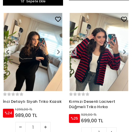
Sepete Ekle
İnci Detaylı Siyah Triko Kazak
Kırmızı Desenli Lacivert
Düğmeli Triko Hırka
1.299,00 TL
%24
989,00 TL
929,00 TL
%25
699,00 TL