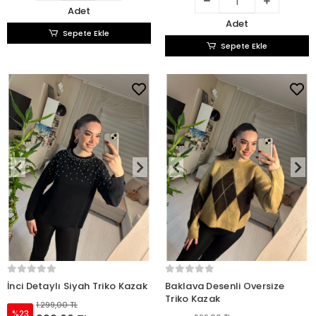
Adet
Adet
Sepete Ekle
Sepete Ekle
İnci Detaylı Siyah Triko Kazak
Baklava Desenli Oversize
Triko Kazak
1.299,00 TL
%23