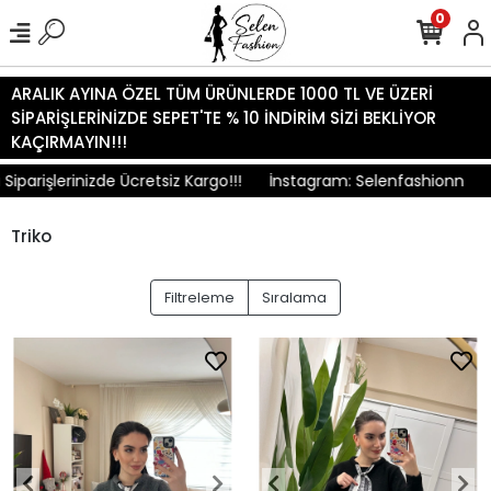
0
ARALIK AYINA ÖZEL TÜM ÜRÜNLERDE 1000 TL VE ÜZERİ
SİPARİŞLERİNİZDE SEPET'TE % 10 İNDİRİM SİZİ BEKLİYOR
KAÇIRMAYIN!!!
arişlerinizde Ücretsiz Kargo!!!
İnstagram: Selenfashionn
Ti
Triko
Filtreleme
Sıralama