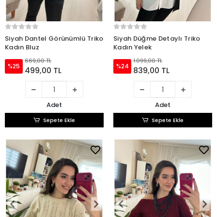
Siyah Dantel Görünümlü Triko
Siyah Düğme Detaylı Triko
Kadın Bluz
Kadın Yelek
669,00 TL
1.099,00 TL
%25
%24
499,00 TL
839,00 TL
Adet
Adet
Sepete Ekle
Sepete Ekle