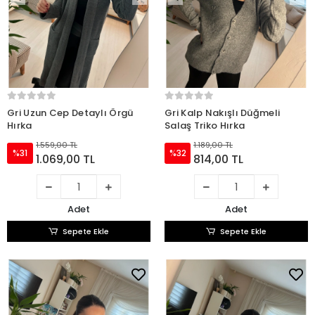
Gri Uzun Cep Detaylı Örgü
Gri Kalp Nakışlı Düğmeli
Hırka
Salaş Triko Hırka
1.559,00 TL
1.189,00 TL
%31
%32
1.069,00 TL
814,00 TL
Adet
Adet
Sepete Ekle
Sepete Ekle