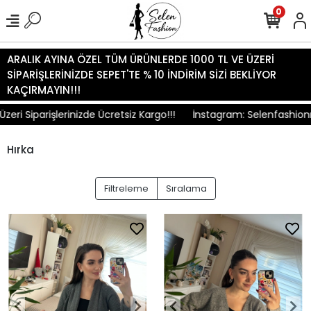
0
ARALIK AYINA ÖZEL TÜM ÜRÜNLERDE 1000 TL VE ÜZERİ
SİPARİŞLERİNİZDE SEPET'TE % 10 İNDİRİM SİZİ BEKLİYOR
KAÇIRMAYIN!!!
eri Siparişlerinizde Ücretsiz Kargo!!!
İnstagram: Selenfashion
Hırka
Filtreleme
Sıralama