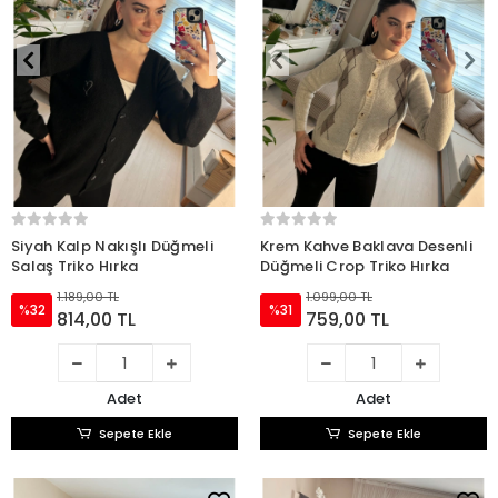
Siyah Kalp Nakışlı Düğmeli
Krem Kahve Baklava Desenli
Salaş Triko Hırka
Düğmeli Crop Triko Hırka
1.189,00 TL
1.099,00 TL
%32
%31
814,00 TL
759,00 TL
Adet
Adet
Sepete Ekle
Sepete Ekle