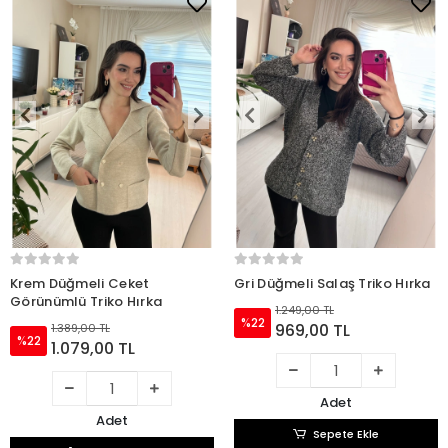
Krem Düğmeli Ceket
Gri Düğmeli Salaş Triko Hırka
Görünümlü Triko Hırka
1.249,00 TL
%22
969,00 TL
1.389,00 TL
%22
1.079,00 TL
Adet
Adet
Sepete Ekle