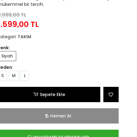
mükemmel bir tercih.
2.099,00 TL
1.599,00 TL
Kategori:
TAKIM
Renk:
Siyah
Beden:
S
M
L
Sepete Ekle
Hemen Al