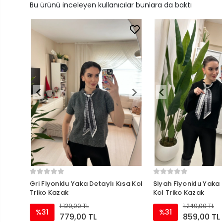
Bu ürünü inceleyen kullanıcılar bunlara da baktı
Gri Fiyonklu Yaka Detaylı Kısa Kol
Siyah Fiyonklu Yaka
Triko Kazak
Kol Triko Kazak
1.129,00 TL
1.249,00 TL
%31
%31
779,00 TL
859,00 TL