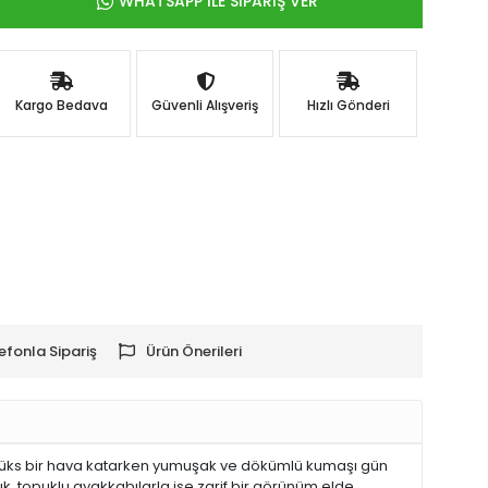
WHATSAPP İLE SİPARİŞ VER
Kargo Bedava
Güvenli Alışveriş
Hızlı Gönderi
efonla Sipariş
Ürün Önerileri
ne lüks bir hava katarken yumuşak ve dökümlü kumaşı gün
ık, topuklu ayakkabılarla ise zarif bir görünüm elde