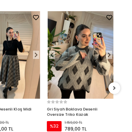
Siyah
Triko
%32
esenli Kloş Midi
Gri Siyah Baklava Desenli
Oversize Triko Kazak
,00 TL
1.159,00 TL
%32
,00 TL
789,00 TL