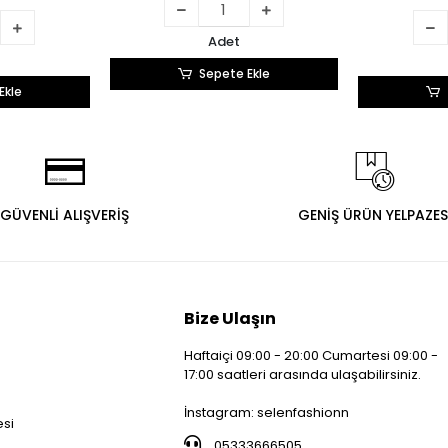
Adet
Sepete Ekle
Ekle
GÜVENLİ ALIŞVERİŞ
GENİŞ ÜRÜN YELPAZES
Bize Ulaşın
Haftaiçi 09:00 - 20:00 Cumartesi 09:00 -
17:00 saatleri arasında ulaşabilirsiniz.
i
İnstagram: selenfashionn
esi
05333666505