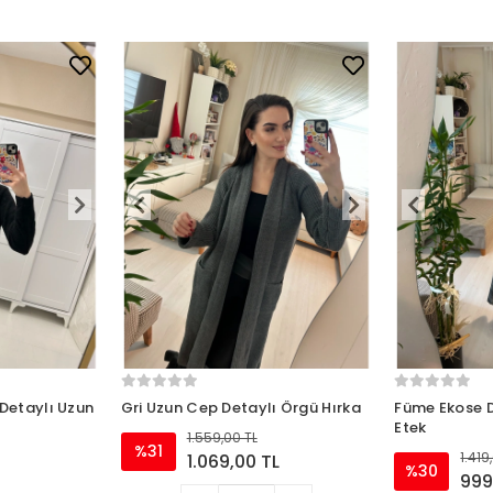
 Detaylı Uzun
Gri Uzun Cep Detaylı Örgü Hırka
Füme Ekose D
Etek
1.559,00 TL
%31
1.419
1.069,00 TL
%30
999