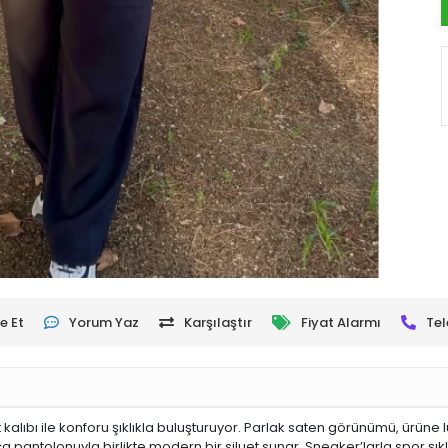
e Et
Yorum Yaz
Karşılaştır
Fiyat Alarmı
Tel
 kalıbı ile konforu şıklıkla buluşturuyor. Parlak saten görünümü, ürü
 pantolonuyla birlikte modern bir siluet sunar. Sneaker’larla spor şıkl