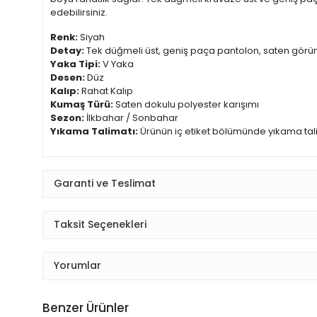
edebilirsiniz.
Renk:
Siyah
Detay:
Tek düğmeli üst, geniş paça pantolon, saten gö
Yaka Tipi:
V Yaka
Desen:
Düz
Kalıp:
Rahat Kalıp
Kumaş Türü:
Saten dokulu polyester karışımı
Sezon:
İlkbahar / Sonbahar
Yıkama Talimatı:
Ürünün iç etiket bölümünde yıkama tali
Garanti ve Teslimat
Taksit Seçenekleri
Yorumlar
Benzer Ürünler