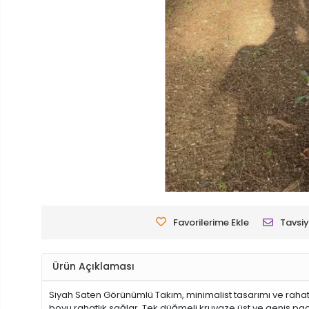
Favorilerime Ekle
Tavsiy
Ürün Açıklaması
Siyah Saten Görünümlü Takım, minimalist tasarımı ve rahat
boyu rahatlık sağlar. Tek düğmeli kruvaze üst ve geniş paça