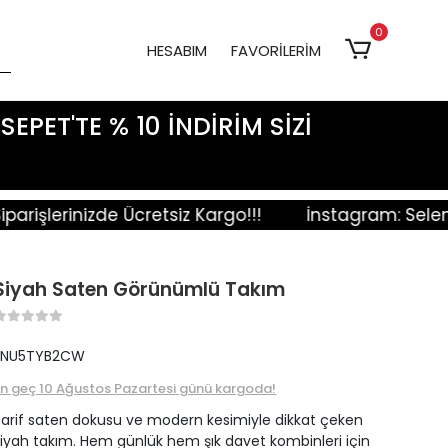
0
HESABIM
FAVORİLERİM
EPET'TE % 10 İNDİRİM SİZİ
lerinizde Ücretsiz Kargo!!!
İnstagram: Selenfas
Siyah Saten Görünümlü Takım
FNU5TYB2CW
En geç 10 Ağustos Pazartesi günü kargoda!
Zarif saten dokusu ve modern kesimiyle dikkat çeken
siyah takım. Hem günlük hem şık davet kombinleri için